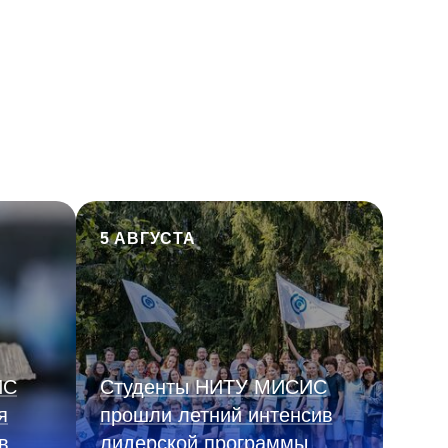
5 АВГУСТА
ИС
Студенты НИТУ МИСИС
я
прошли летний интенсив
в
лидерской программы