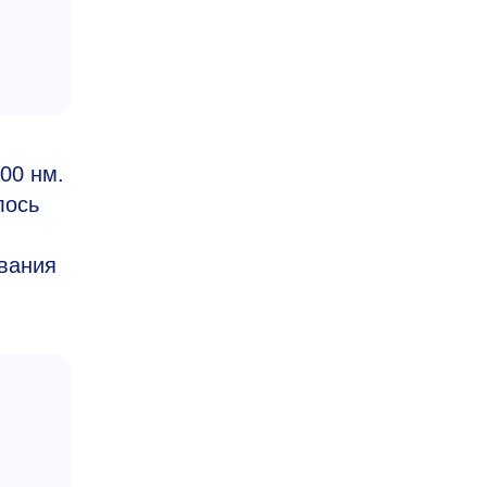
00 нм.
лось
вания