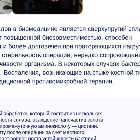
лов в биомедицине является сверхупругий спл
ет повышенной биосовместимостью, способен
 и более долговечен при повторяющихся нагруз
 стерильность операции, нередко сопровождае
ивости организма. В некоторых случаях бакте
. Воспаления, возникающие на стыке костной т
адиционной противомикробной терапии.
обработки, который состоит из нескольких
ности сплава, осаждение наночастиц золота
з промежуточную аминокислоту — цистеин.
ту после операции за счет местного
ает вопрос роста устойчивости бактерий