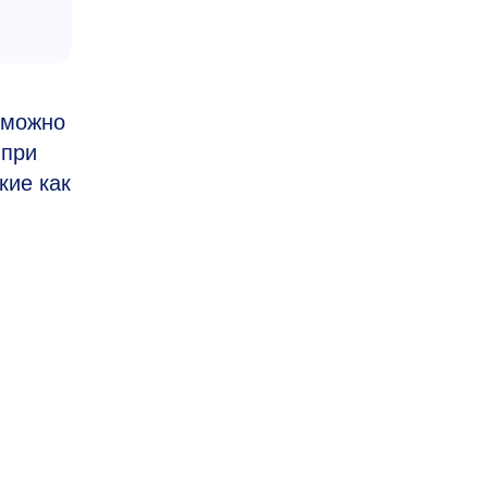
 можно
 при
кие как