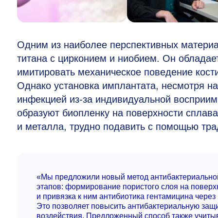
Одним из наиболее перспективных материа
титана с цирконием и ниобием. Он облада
имитировать механическое поведение кости
Однако установка имплантата, несмотря на
инфекцией из-за индивидуальной восприимч
образуют биопленку на поверхности сплава
и металла, трудно подавить с помощью тр
«Мы предложили новый метод антибактериальной 
этапов: формирование пористого слоя на поверх
и привязка к ним антибиотика гентамицина чере
Это позволяет повысить антибактериальную защи
воздействия. Предложенный способ также учитыв