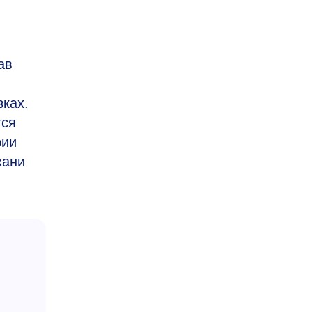
ав
ках.
тся
рии
кани