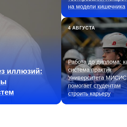
на модели кишечника
4 АВГУСТА
Работа до диплома: к
система практик
з иллюзий:
Университета МИСИС
ны
помогает студентам
стем
строить карьеру