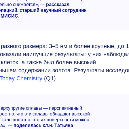
тельно снижается», —
рассказал
нопацкий, старший научный сотрудник
У МИСИС
.
 разного размера:
3–5 нм
и более крупные, до 1
оказали наилучшие результаты: у них наблюда
 клеток, а также был более высокий
ньшем содержании золота. Результаты исследо
 Today Chemistry
(Q1).
сверхупругие сплавы — перспективный
вестно, что эти сплавы обладают высокой
стало понятно, что их поверхности можно
ва», —
поделилась к.т.н. Татьяна