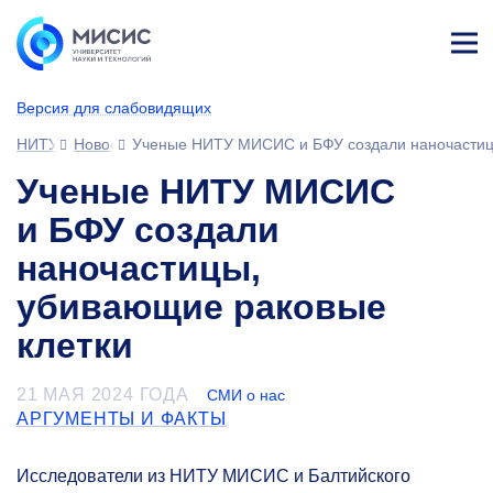
Лич
ны
Версия для слабовидящих
й
каб
НИТУ МИСИС
Новости
Ученые НИТУ МИСИС и БФУ создали наночастиц
ине
т
Ученые НИТУ МИСИС
и БФУ создали
наночастицы,
убивающие раковые
клетки
21 МАЯ 2024 ГОДА
СМИ о нас
АРГУМЕНТЫ И ФАКТЫ
Исследователи из НИТУ МИСИС и Балтийского