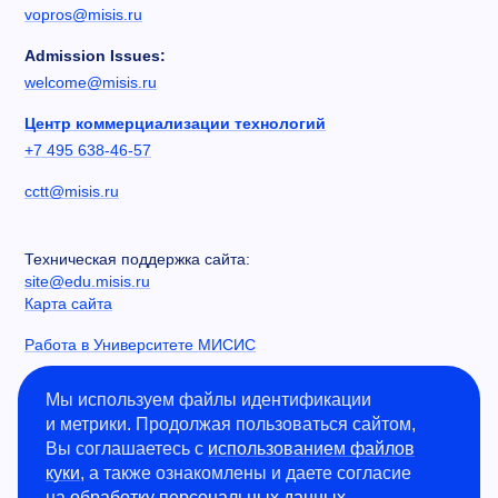
vopros@misis.ru
Admission Issues:
welcome@misis.ru
Центр коммерциализации технологий
+7 495 638-46-57
cctt@misis.ru
Техническая поддержка сайта:
site@edu.misis.ru
Карта сайта
Работа в Университете МИСИС
Сведения об образовательной организации
Мы используем файлы идентификации
и метрики. Продолжая пользоваться сайтом,
Информация о закупках
Вы соглашаетесь с
использованием файлов
Противодействие коррупции
куки
, а также ознакомлены и даете согласие
Политика конфиденциальности
на
обработку персональных данных
.