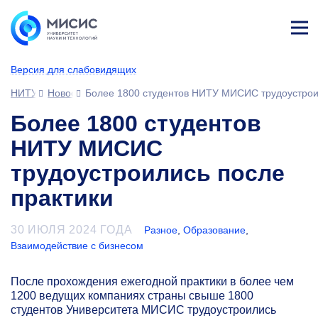
Лич
ны
Версия для слабовидящих
й
каб
НИТУ МИСИС
Новости
Более 1800 студентов НИТУ МИСИС трудоустрои
ине
т
Более 1800 студентов
НИТУ МИСИС
трудоустроились после
практики
30 ИЮЛЯ 2024 ГОДА
Разное
,
Образование
,
Взаимодействие с бизнесом
После прохождения ежегодной практики в более чем
1200 ведущих компаниях страны свыше 1800
студентов Университета МИСИС трудоустроились