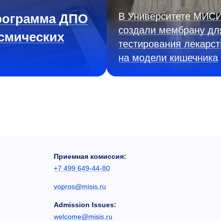
В Университете МИС
рограмма ДПО
создали мембрану дл
смических
тестирования лекарст
на модели кишечника
Приемная комиссия:
+7 499 649-44-80
vopros@misis.ru
Admission Issues:
welcome@misis.ru