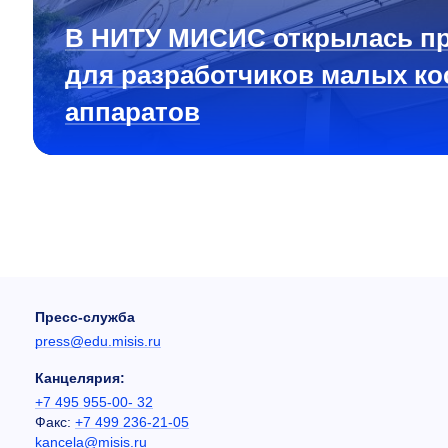
В НИТУ МИСИС открылась п
для разработчиков малых ко
аппаратов
Пресс-служба
press@edu.misis.ru
Канцелярия:
+7 495 955-00- 32
Факс:
+7 499 236-21-05
kancela@misis.ru