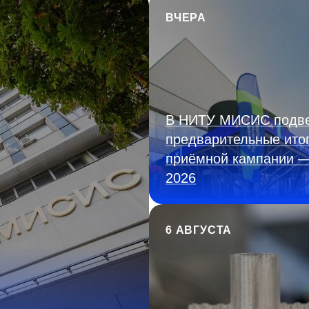
ВЧЕРА
В НИТУ МИСИС подв
предварительные ито
приёмной кампании 
2026
6 АВГУСТА