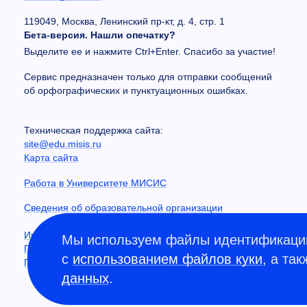
119049, Москва, Ленинский пр-кт, д. 4, стр. 1
Бета-версия. Нашли опечатку?
Выделите ее и нажмите Ctrl+Enter. Спасибо за участие!
Сервис предназначен только для отправки сообщений
об орфографических и пунктуационных ошибках.
Техническая поддержка сайта:
site@edu.misis.ru
Карта сайта
Работа в Университете МИСИС
Сведения об образовательной организации
Информация о закупках
Мы используем файлы идентификации
Противодействие коррупции
с
использованием файлов куки
, а та
Политика конфиденциальности
данных
.