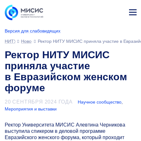
Лич
ны
Версия для слабовидящих
й
каб
НИТУ МИСИС
Новости
Ректор НИТУ МИСИС приняла участие в Еврази
ине
т
Ректор НИТУ МИСИС
приняла участие
в Евразийском женском
форуме
20 СЕНТЯБРЯ 2024 ГОДА
Научное сообщество
,
Мероприятия и выставки
Ректор Университета МИСИС Алевтина Черникова
выступила спикером в деловой программе
Евразийского женского форума, который проходит