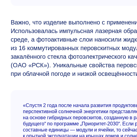
Важно, что изделие выполнено с применен
Использовалась импульсная лазерная обраб
среде, а фотоактивные слои наносили жид
из 16 коммутированных перовскитных модул
закалённого стекла фотоэлектрического ка
(ОАО «РСК»). Уникальные свойства перовс
при облачной погоде и низкой освещённост
«Спустя 2 года после начала развития продукто
перспективной солнечной энергетики представл
на основе гибридных перовскитов, созданную в р
будущего“ по программе „Приоритет-2030“. Если
составные единицы — модули и ячейки, то сейчас
к опытной эксплуатации на крышах домов и солн