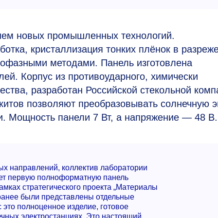
ием новых промышленных технологий.
отка, кристаллизация тонких плёнок в разреж
кофазными методами. Панель изготовлена
ей. Корпус из противоударного, химически
чества, разработан Российской стекольной ком
китов позволяют преобразовывать солнечную 
и. Мощность панели 7 Вт, а напряжение — 48 В.
вых направлений, коллектив лаборатории
яет первую полноформатную панель
амках стратегического проекта „Материалы
 ранее были представлены отдельные
 это полноценное изделие, готовое
ечных электростанциях. Это настоящий