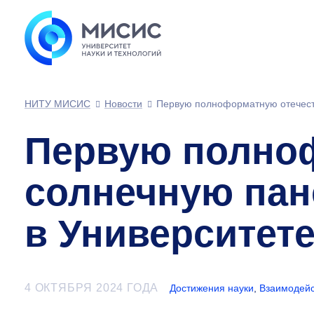
НИТУ МИСИС
Новости
Первую полноформатную отечест
Первую полно
солнечную пан
в Университет
4 ОКТЯБРЯ 2024 ГОДА
Достижения науки
,
Взаимодейс