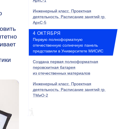
АрхС-1
Инженерный класс. Проектная
ю
деятельность. Расписание занятий гр.
АрхС-5
овить
4 ОКТЯБРЯ
итетно
Первую полноформатную
ивает
отечественную солнечную панель
представили в Университете МИСИС
тики
Создана первая полноформатная
перовскитная батарея
из отечественных материалов
Инженерный класс. Проектная
деятельность. Расписание занятий гр.
ТМиО-2