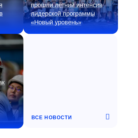
я
прошли летний интенсив
в
лидерской программы
«Новый уровень»
ак
ВСЕ НОВОСТИ