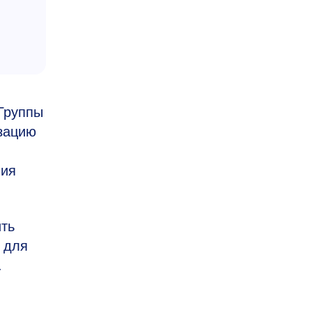
Группы
зацию
ния
ить
 для
.