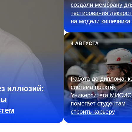
создали мембрану дл
тестирования лекарст
на модели кишечника
4 АВГУСТА
Работа до диплома: к
система практик
з иллюзий:
Университета МИСИС
ны
помогает студентам
стем
строить карьеру