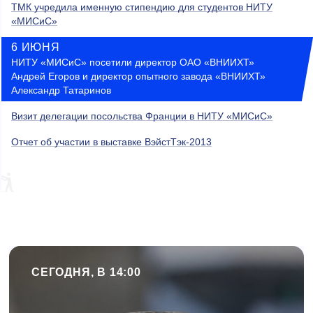
ТМК учредила именную стипендию для студентов НИТУ
«МИСиС»
6 ИЮНЯ
НИТУ «МИСиС» посетили директор ОАО «ВНИИХТ»
Андрей Егоров и директор опытного завода «ВНИИХТ»
Александр Татаринов
Визит делегации посольства Франции в НИТУ «МИСиС»
Отчет об участии в выставке ВэйстТэк-2013
СЕГОДНЯ, В 14:00