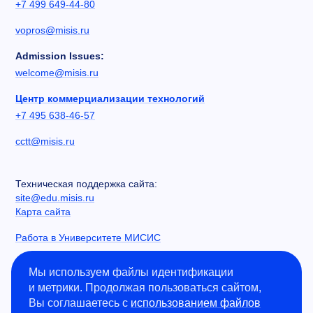
+7 499 649-44-80
vopros@misis.ru
Admission Issues:
welcome@misis.ru
Центр коммерциализации технологий
+7 495 638-46-57
cctt@misis.ru
Техническая поддержка сайта:
site@edu.misis.ru
Карта сайта
Работа в Университете МИСИС
Сведения об образовательной организации
Мы используем файлы идентификации
и метрики. Продолжая пользоваться сайтом,
Информация о закупках
Вы соглашаетесь с
использованием файлов
Противодействие коррупции