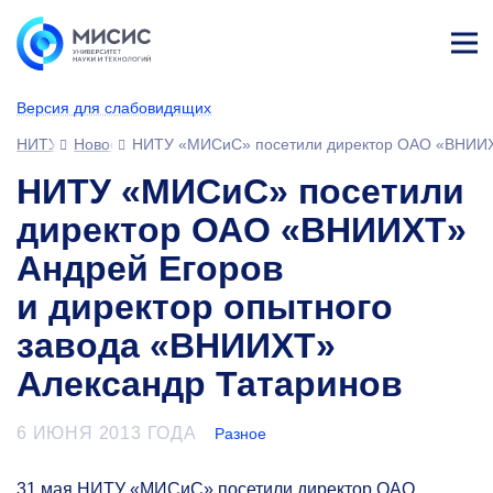
Лич
ны
Версия для слабовидящих
й
каб
НИТУ МИСИС
Новости
НИТУ «МИСиС» посетили директор ОАО «ВНИИХТ
ине
т
НИТУ «МИСиС» посетили
директор ОАО «ВНИИХТ»
Андрей Егоров
и директор опытного
завода «ВНИИХТ»
Александр Татаринов
6 ИЮНЯ 2013 ГОДА
Разное
31 мая НИТУ «МИСиС» посетили директор ОАО