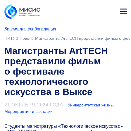
Лич
ны
Версия для слабовидящих
й
каб
НИТУ МИСИС
Новости
Магистранты ArtTECH представили фильм о фести
ине
т
Магистранты ArtTECH
представили фильм
о фестивале
технологического
искусства в Выксе
21 ОКТЯБРЯ 2024 ГОДА
Университетская жизнь
,
Мероприятия и выставки
Студенты магистратуры «Технологическое искусство»