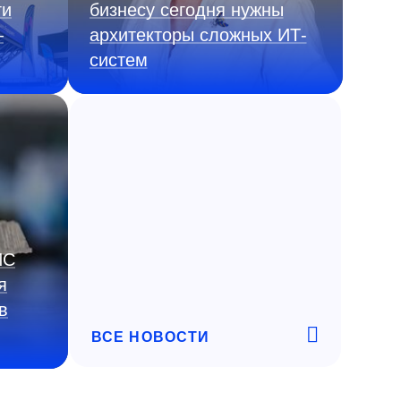
ги
бизнесу сегодня нужны
—
архитекторы сложных ИТ-
систем
ИС
я
в
ВСЕ НОВОСТИ