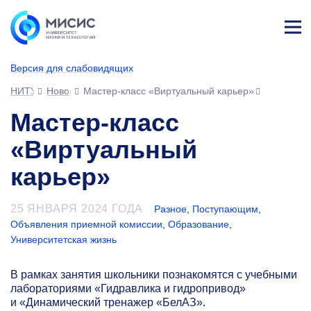
Лич
ны
Версия для слабовидящих
й
каб
НИТУ МИСИС
Новости
Мастер-класс «Виртуальный карьер»
ине
т
Мастер-класс
«Виртуальный
карьер»
25 ЯНВАРЯ 2024 ГОДА
Разное
,
Поступающим
,
Объявления приемной комиссии
,
Образование
,
Университетская жизнь
В рамках занятия школьники познакомятся с учебными
лабораториями «Гидравлика и гидропривод»
и «Динамический тренажер «БелАЗ».