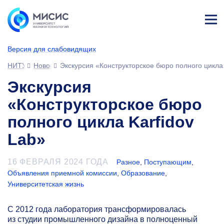
Лич
ны
Версия для слабовидящих
й
каб
НИТУ МИСИС
Новости
Экскурсия «Конструкторское бюро полного цикла 
ине
т
Экскурсия
«Конструкторское бюро
полного цикла Karfidov
Lab»
16 ФЕВРАЛЯ 2024 ГОДА
Разное
,
Поступающим
,
Объявления приемной комиссии
,
Образование
,
Университетская жизнь
С 2012 года лаборатория трансформировалась
из студии промышленного дизайна в полноценный