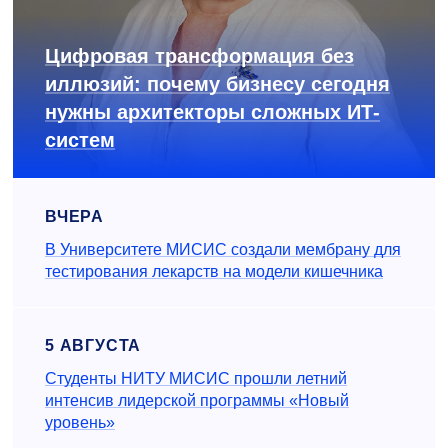
Цифровая трансформация без
иллюзий: почему бизнесу сегодня
нужны архитекторы сложных ИТ-
систем
ВЧЕРА
В Университете МИСИС создали мембрану для
тестирования лекарств на модели кишечника
5 АВГУСТА
Студенты НИТУ МИСИС прошли летний
интенсив лидерской программы «Новый
уровень»