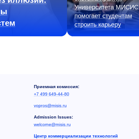
з иллюзий:
Университета МИСИС
ны
помогает студентам
стем
строить карьеру
Приемная комиссия:
+7 499 649-44-80
vopros@misis.ru
Admission Issues:
welcome@misis.ru
Центр коммерциализации технологий