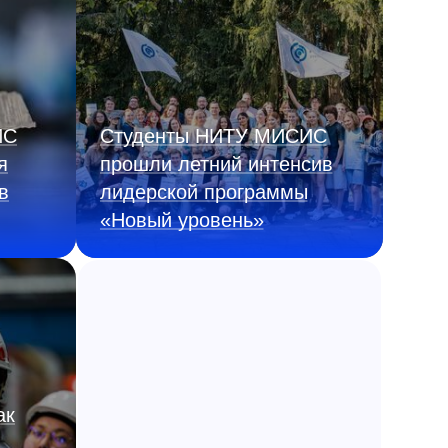
ИС
Студенты НИТУ МИСИС
я
прошли летний интенсив
в
лидерской программы
«Новый уровень»
ак