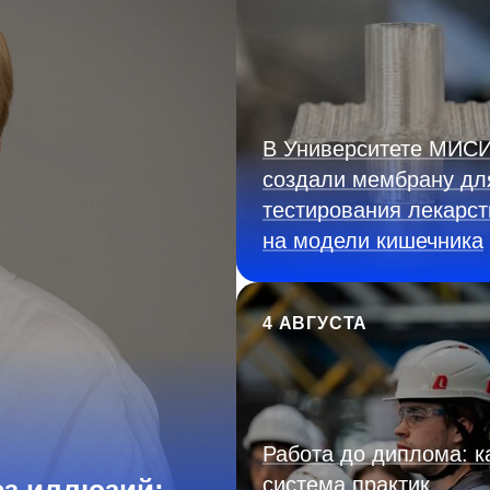
В Университете МИС
создали мембрану дл
тестирования лекарст
на модели кишечника
4 АВГУСТА
Работа до диплома: к
система практик