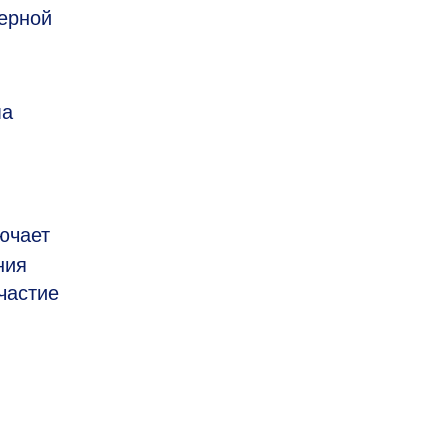
зерной
ма
ючает
ния
частие