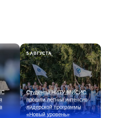
5 АВГУСТА
ИС
Студенты НИТУ МИСИС
я
прошли летний интенсив
в
лидерской программы
«Новый уровень»