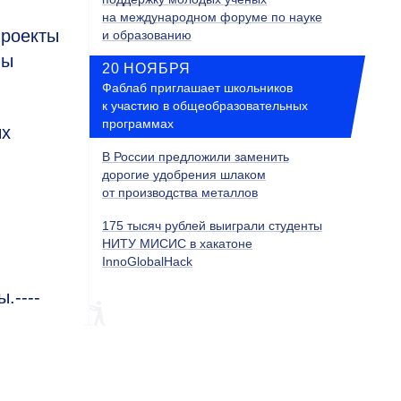
на международном форуме по науке
проекты
и образованию
лы
20 НОЯБРЯ
Фаблаб приглашает школьников
к участию в общеобразовательных
программах
ых
В России предложили заменить
дорогие удобрения шлаком
от производства металлов
175 тысяч рублей выиграли студенты
НИТУ МИСИС в хакатоне
InnoGlobalHack
.----