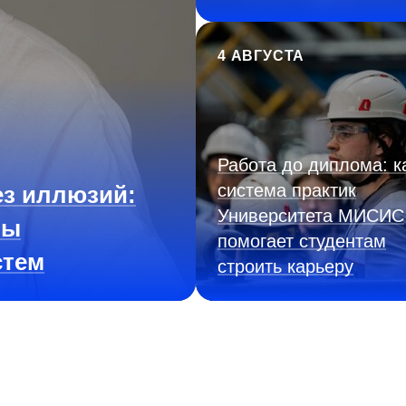
4 АВГУСТА
Работа до диплома: к
система практик
з иллюзий:
Университета МИСИС
ны
помогает студентам
стем
строить карьеру