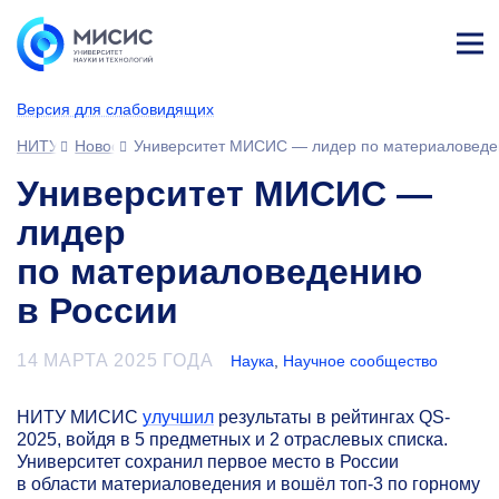
Лич
ны
Версия для слабовидящих
й
каб
НИТУ МИСИС
Новости
Университет МИСИС — лидер по материаловеде
ине
т
Университет МИСИС —
лидер
по материаловедению
в России
14 МАРТА 2025 ГОДА
Наука
,
Научное сообщество
НИТУ МИСИС
улучшил
результаты в рейтингах QS-
2025, войдя в 5 предметных и 2 отраслевых списка.
Университет сохранил первое место в России
в области материаловедения и вошёл топ-3 по горному