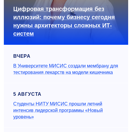
Цифровая трансформация без
иллюзий: почему бизнесу сегодня
нужны архитекторы сложных ИТ-
систем
ВЧЕРА
В Университете МИСИС создали мембрану для
тестирования лекарств на модели кишечника
5 АВГУСТА
Студенты НИТУ МИСИС прошли летний
интенсив лидерской программы «Новый
уровень»