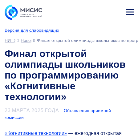
Лич
ны
Версия для слабовидящих
й
каб
НИТУ МИСИС
Новости
Финал открытой олимпиады школьников по прог
ине
т
Финал открытой
олимпиады школьников
по программированию
«Когнитивные
технологии»
23 МАРТА 2025 ГОДА
Объявления приемной
комиссии
«Когнитивные технологии»
— ежегодная открытая