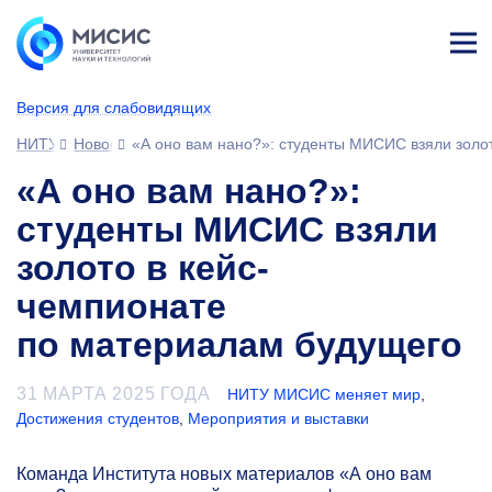
Лич
ны
Версия для слабовидящих
й
каб
НИТУ МИСИС
Новости
«А оно вам нано?»: студенты МИСИС взяли золо
ине
т
«А оно вам нано?»:
студенты МИСИС взяли
золото в кейс-
чемпионате
по материалам будущего
31 МАРТА 2025 ГОДА
НИТУ МИСИС меняет мир
,
Достижения студентов
,
Мероприятия и выставки
Команда Института новых материалов «А оно вам