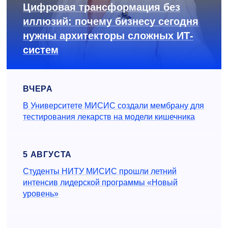
Цифровая трансформация без
иллюзий: почему бизнесу сегодня
нужны архитекторы сложных ИТ-
систем
ВЧЕРА
В Университете МИСИС создали мембрану для
тестирования лекарств на модели кишечника
5 АВГУСТА
Студенты НИТУ МИСИС прошли летний
интенсив лидерской программы «Новый
уровень»