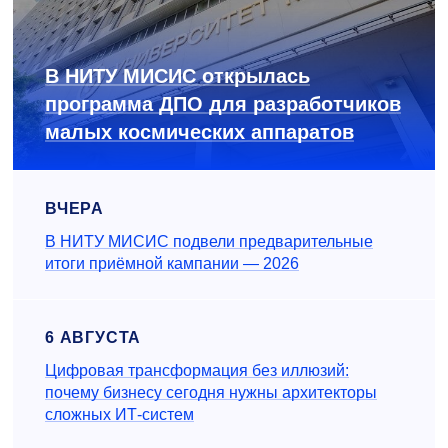
В НИТУ МИСИС открылась
программа ДПО для разработчиков
малых космических аппаратов
ВЧЕРА
В НИТУ МИСИС подвели предварительные
итоги приёмной кампании — 2026
6 АВГУСТА
Цифровая трансформация без иллюзий:
почему бизнесу сегодня нужны архитекторы
сложных ИТ-систем