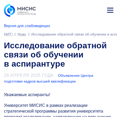
Лич
ны
Версия для слабовидящих
й
каб
НИТУ МИСИС
Новости
Исследование обратной связи об обучении в асп
ине
т
Исследование обратной
связи об обучении
в аспирантуре
28 АПРЕЛЯ 2025 ГОДА
Объявления Центра
подготовки кадров высшей квалификации
Уважаемые аспиранты!
Университет МИСИС в рамках реализации
стратегической программы развития университета
проводит исследование, направленное на повышение