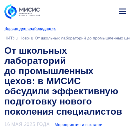
Лич
ны
Версия для слабовидящих
й
каб
НИТУ МИСИС
Новости
От школьных лабораторий до промышленных цех
ине
т
От школьных
лабораторий
до промышленных
цехов: в МИСИС
обсудили эффективную
подготовку нового
поколения специалистов
16 МАЯ 2025 ГОДА
Мероприятия и выставки