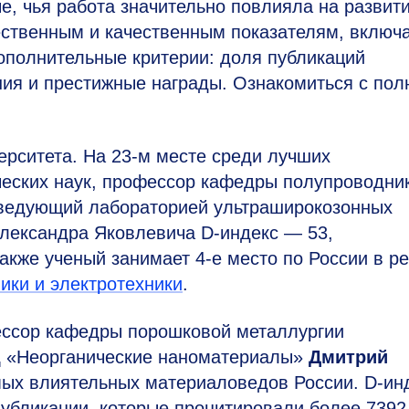
е, чья работа значительно повлияла на развит
ественным и качественным показателям, включ
ополнительные критерии: доля публикаций
ия и престижные награды. Ознакомиться с пол
ерситета. На
23-м
месте среди лучших
еских наук, профессор кафедры полупровод­ни
заведующий лабораторией ультраширокозонных
Александра Яковлевича
D-индекс —
53,
Также ученый занимает
4-е
место по России в ре
ики и электротехники
.
ессор кафедры порошковой металлургии
Ц «Неорганические наноматериалы»
Дмитрий
мых влиятельных материаловедов России.
D-ин
убликации, которые процитировали более 7392 