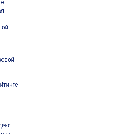
ие
ая
ной
ковой
йтинге
декс
раз.