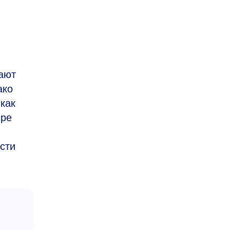
ают
ако
как
ире
сти