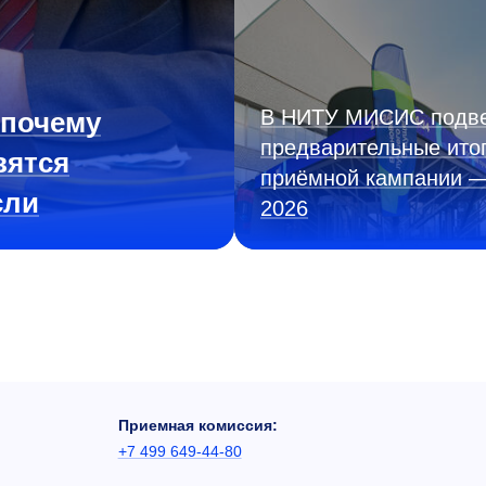
В НИТУ МИСИС подв
 почему
предварительные ито
вятся
приёмной кампании 
сли
2026
Приемная комиссия:
+7 499 649-44-80