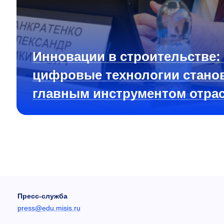
Инновации в строительстве:
цифровые технологии стано
главным инструментом отра
Пресс-служба
press@edu.misis.ru