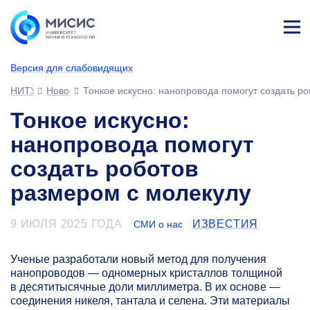
Лич
ны
Версия для слабовидящих
й
каб
НИТУ МИСИС
Новости
Тонкое искусно: нанопровода помогут создать р
ине
т
Тонкое искусно:
нанопровода помогут
создать роботов
размером с молекулу
9 ИЮЛЯ 2025 ГОДА
ИЗВЕСТИЯ
СМИ о нас
Ученые разработали новый метод для получения
нанопроводов — одномерных кристаллов толщиной
в десятитысячные доли миллиметра. В их основе —
соединения никеля, тантала и селена. Эти материалы