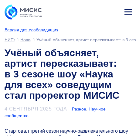
Лич
ны
Версия для слабовидящих
й
каб
НИТУ МИСИС
Новости
Учёный объясняет, артист пересказывает: в 3 с
ине
т
Учёный объясняет,
артист пересказывает:
в 3 сезоне шоу «Наука
для всех» соведущим
стал проректор МИСИС
4 СЕНТЯБРЯ 2025 ГОДА
Разное
,
Научное
сообщество
Cтартовал третий сезон научно-развлекательного шоу