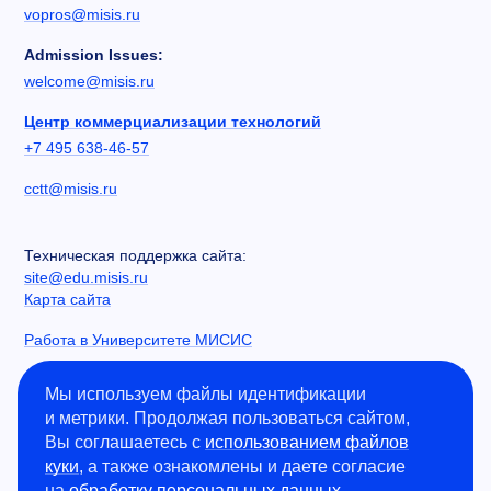
vopros@misis.ru
Admission Issues:
welcome@misis.ru
Центр коммерциализации технологий
+7 495 638-46-57
cctt@misis.ru
Техническая поддержка сайта:
site@edu.misis.ru
Карта сайта
Работа в Университете МИСИС
Сведения об образовательной организации
Мы используем файлы идентификации
и метрики. Продолжая пользоваться сайтом,
Информация о закупках
Вы соглашаетесь с
использованием файлов
Противодействие коррупции
куки
, а также ознакомлены и даете согласие
Политика конфиденциальности
на
обработку персональных данных
.