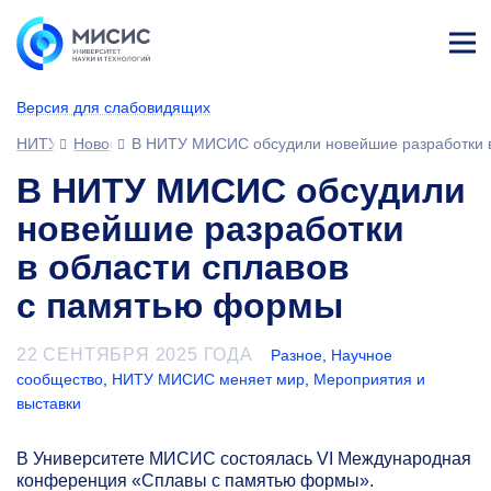
Лич
ны
Версия для слабовидящих
й
каб
НИТУ МИСИС
Новости
В НИТУ МИСИС обсудили новейшие разработки в
ине
т
В НИТУ МИСИС обсудили
новейшие разработки
в области сплавов
с памятью формы
22 СЕНТЯБРЯ 2025 ГОДА
Разное
,
Научное
сообщество
,
НИТУ МИСИС меняет мир
,
Мероприятия и
выставки
В Университете МИСИС состоялась VI Международная
конференция «Сплавы с памятью формы».