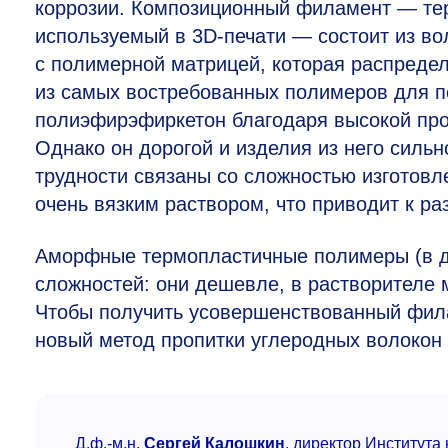
коррозии. Композиционный филамент — тер
используемый в 3D-печати — состоит из во
с полимерной матрицей, которая распреде
из самых востребованных полимеров для 
полиэфирэфиркетон благодаря высокой про
Однако он дорогой и изделия из него силь
трудности связаны со сложностью изготов
очень вязким раствором, что приводит к р
Аморфные термопластичные полимеры (в д
сложностей: они дешевле, в растворителе м
Чтобы получить усовершенствованный фил
новый метод пропитки углеродных волокон
Д.ф.-м.н.
Сергей Калошкин
, директор Институ