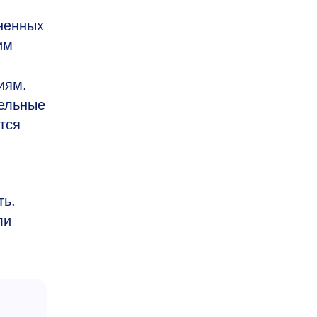
иненных
им
иям.
тельные
тся
ть.
ли