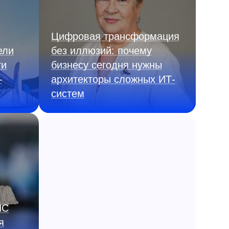
Цифровая трансформация
ели
без иллюзий: почему
ги
бизнесу сегодня нужны
—
архитекторы сложных ИТ-
систем
ИС
я