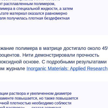
ент расплавленным полимером,
лимера в специальной жидкости, а затем
льтате материал оказался равномерно
еля получилась плотная бездефектная
жание полимера в матрице достигало около 45
роцентов. Нити демонстрировали прочность
поксидной основе. С подробными результатами
ном журнале
Inorganic Materials: Applied Research
рации раствора и увеличенном диаметре
ламенте повышается, но также повышается
точной плотностью необходимо соблюсти
ей раствора», — сказал аспирант