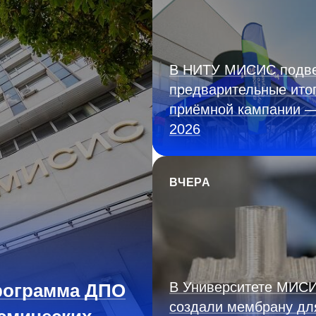
В НИТУ МИСИС подв
предварительные ито
приёмной кампании 
2026
ВЧЕРА
В Университете МИС
рограмма ДПО
создали мембрану дл