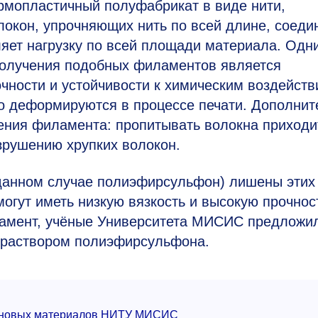
мопластичный полуфабрикат в виде нити,
локон, упрочняющих нить по всей длине, соед
ляет нагрузку по всей площади материала. Одн
получения подобных филаментов является
чности и устойчивости к химическим воздейств
но деформируются в процессе печати. Дополни
ления филамента: пропитывать волокна приходи
азрушению хрупких волокон.
анном случае полиэфирсульфон) лишены этих
огут иметь низкую вязкость и высокую прочнос
амент, учёные Университета МИСИС предложи
 раствором полиэфирсульфона.
та новых материалов НИТУ МИСИС