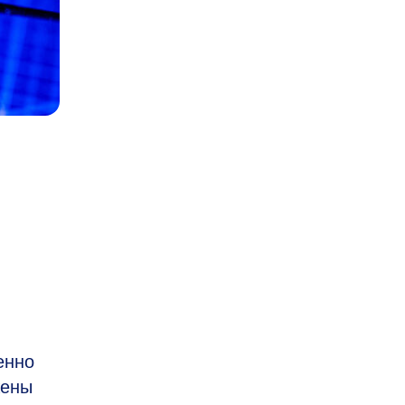
енно
жены