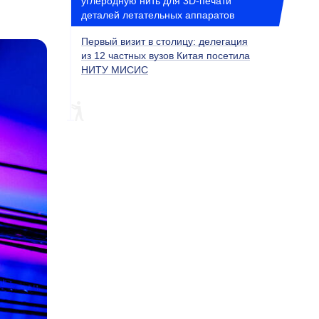
углеродную нить для 3D-печати
деталей летательных аппаратов
Первый визит в столицу: делегация
из 12 частных вузов Китая посетила
НИТУ МИСИС