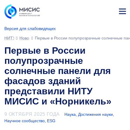
Лич
ны
Версия для слабовидящих
й
каб
НИТУ МИСИС
Новости
Первые в России полупрозрачные солнечные па
ине
т
Первые в России
полупрозрачные
солнечные панели для
фасадов зданий
представили НИТУ
МИСИС и «Норникель»
9 ОКТЯБРЯ 2025 ГОДА
Наука
,
Достижения науки
,
Научное сообщество
,
ESG