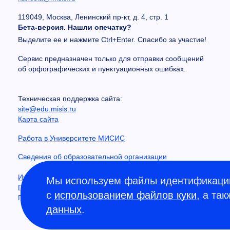
119049, Москва, Ленинский пр-кт, д. 4, стр. 1
Бета-версия. Нашли опечатку?
Выделите ее и нажмите Ctrl+Enter. Спасибо за участие!
Сервис предназначен только для отправки сообщений
об орфографических и пунктуационных ошибках.
Техническая поддержка сайта:
site@edu.misis.ru
Карта сайта
Работа в Университете МИСИС
Сведения об образовательной организации
Информация о закупках
Мы используем файлы идентификации
Противодействие коррупции
с
использованием файлов куки
, а та
Политика конфиденциальности
данных
.