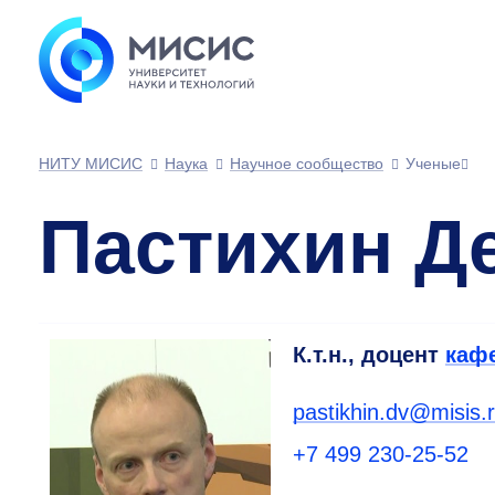
НИТУ МИСИС
Наука
Научное сообщество
Ученые
Пастихин Д
К.т.н., доцент
каф
pastikhin.dv@misis.
+7 499 230-25-52