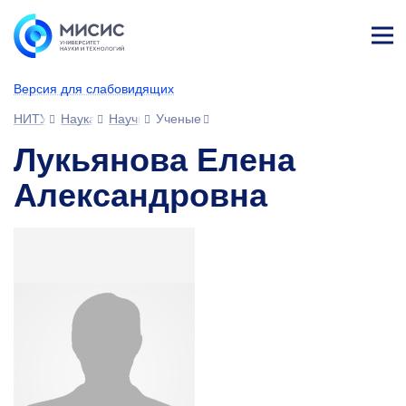
Лич
ны
Версия для слабовидящих
й
каб
НИТУ МИСИС
Наука
Научное сообщество
Ученые
ине
т
Лукьянова Елена
Александровна