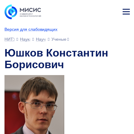
Лич
ны
Версия для слабовидящих
й
каб
НИТУ МИСИС
Наука
Научное сообщество
Ученые
ине
т
Юшков Константин
Борисович