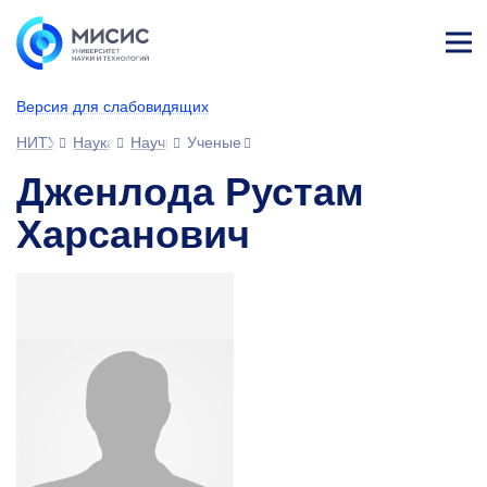
Лич
ны
Версия для слабовидящих
й
каб
НИТУ МИСИС
Наука
Научное сообщество
Ученые
ине
т
Дженлода Рустам
Харсанович