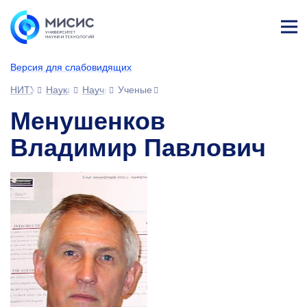
Лич
ны
Версия для слабовидящих
й
каб
НИТУ МИСИС
Наука
Научное сообщество
Ученые
ине
т
Менушенков
Владимир Павлович