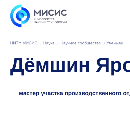
НИТУ МИСИС
Наука
Научное сообщество
Ученые
Дёмшин Яро
мастер участка производственного о