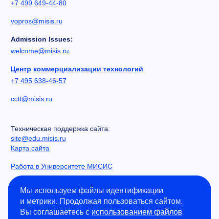
+7 499 649-44-80
vopros@misis.ru
Admission Issues:
welcome@misis.ru
Центр коммерциализации технологий
+7 495 638-46-57
cctt@misis.ru
Техническая поддержка сайта:
site@edu.misis.ru
Карта сайта
Работа в Университете МИСИС
Сведения об образовательной организации
Мы используем файлы идентификации
и метрики. Продолжая пользоваться сайтом,
Информация о закупках
Вы соглашаетесь с
использованием файлов
Противодействие коррупции