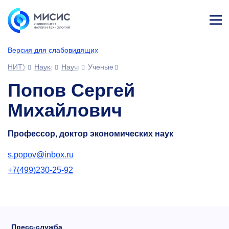
Лич
ны
Версия для слабовидящих
й
каб
НИТУ МИСИС
Наука
Научное сообщество
Ученые
ине
т
Попов Сергей
Михайлович
Профессор, доктор экономических наук
s.popov@inbox.ru
+7(499)230-25-92
Пресс-служба