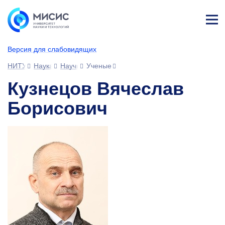
Лич
ны
Версия для слабовидящих
й
каб
НИТУ МИСИС
Наука
Научное сообщество
Ученые
ине
т
Кузнецов Вячеслав
Борисович