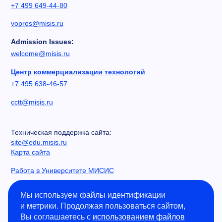
+7 499 649-44-80
vopros@misis.ru
Admission Issues:
welcome@misis.ru
Центр коммерциализации технологий
+7 495 638-46-57
cctt@misis.ru
Техническая поддержка сайта:
site@edu.misis.ru
Карта сайта
Работа в Университете МИСИС
Сведения об образовательной организации
Мы используем файлы идентификации
и метрики. Продолжая пользоваться сайтом,
Информация о закупках
Вы соглашаетесь с
использованием файлов
Противодействие коррупции