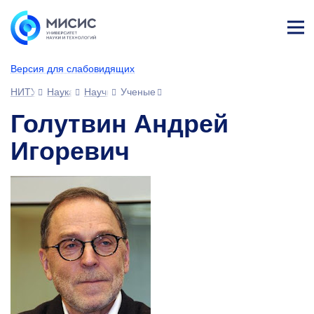
Лич
ны
Версия для слабовидящих
й
каб
НИТУ МИСИС
Наука
Научное сообщество
Ученые
ине
т
Голутвин Андрей
Игоревич