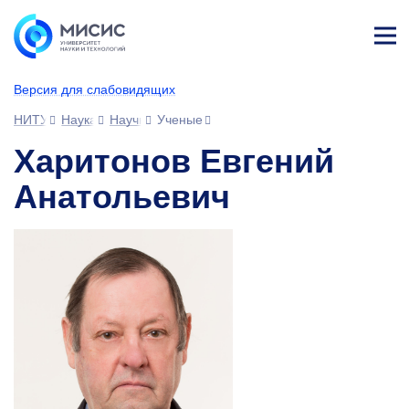
Лич
ны
Версия для слабовидящих
й
каб
НИТУ МИСИС
Наука
Научное сообщество
Ученые
ине
т
Харитонов Евгений
Анатольевич