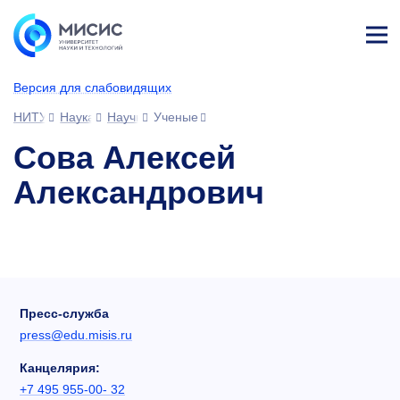
Лич
ны
Версия для слабовидящих
й
каб
НИТУ МИСИС
Наука
Научное сообщество
Ученые
ине
т
Сова Алексей
Александрович
Пресс-служба
press@edu.misis.ru
Канцелярия:
+7 495 955-00- 32