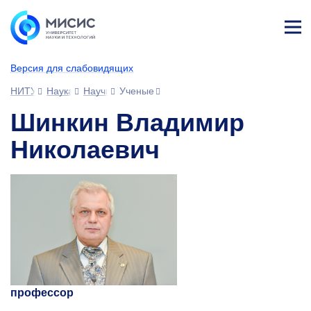
Лич
ны
Версия для слабовидящих
й
каб
НИТУ МИСИС
Наука
Научное сообщество
Ученые
ине
т
Шинкин Владимир
Николаевич
профессор