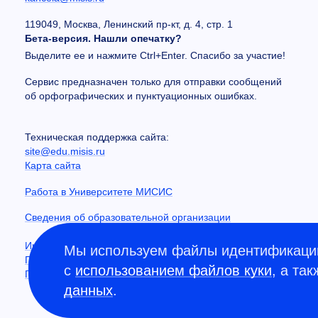
119049, Москва, Ленинский пр-кт, д. 4, стр. 1
Бета-версия. Нашли опечатку?
Выделите ее и нажмите Ctrl+Enter. Спасибо за участие!
Сервис предназначен только для отправки сообщений
об орфографических и пунктуационных ошибках.
Техническая поддержка сайта:
site@edu.misis.ru
Карта сайта
Работа в Университете МИСИС
Сведения об образовательной организации
Информация о закупках
Мы используем файлы идентификации
Противодействие коррупции
с
использованием файлов куки
, а та
Политика конфиденциальности
данных
.