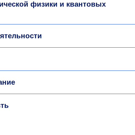
тической физики и квантовых
еятельности
ание
сть