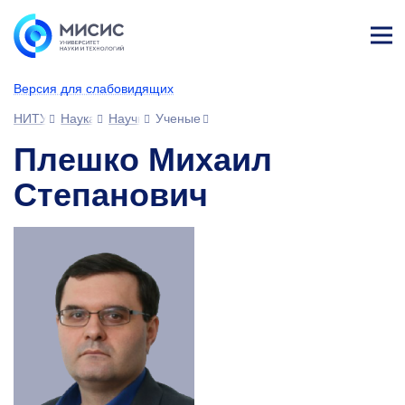
Лич
ны
Версия для слабовидящих
й
каб
НИТУ МИСИС
Наука
Научное сообщество
Ученые
ине
т
Плешко Михаил
Степанович