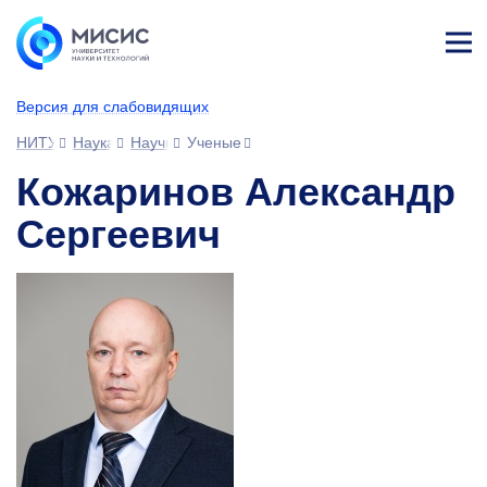
Лич
ны
Версия для слабовидящих
й
каб
НИТУ МИСИС
Наука
Научное сообщество
Ученые
ине
т
Кожаринов Александр
Сергеевич