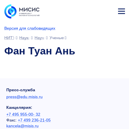
Лич
ны
Версия для слабовидящих
й
каб
НИТУ МИСИС
Наука
Научное сообщество
Ученые
ине
т
Фан Туан Ань
Пресс-служба
press@edu.misis.ru
Канцелярия:
+7 495 955-00- 32
Факс:
+7 499 236-21-05
kancela@misis.ru