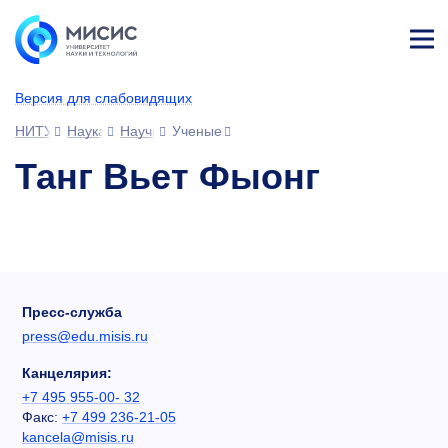
Лич
ны
Версия для слабовидящих
й
каб
НИТУ МИСИС
Наука
Научное сообщество
Ученые
ине
т
Танг Вьет Фыонг
Пресс-служба
press@edu.misis.ru
Канцелярия:
+7 495 955-00- 32
Факс:
+7 499 236-21-05
kancela@misis.ru