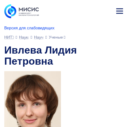
Лич
ны
Версия для слабовидящих
й
каб
НИТУ МИСИС
Наука
Научное сообщество
Ученые
ине
т
Ивлева Лидия
Петровна