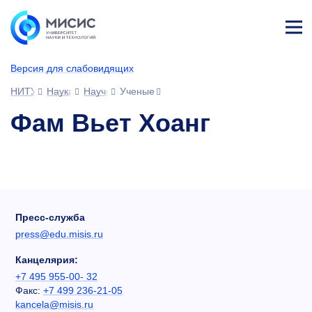
Лич
ны
Версия для слабовидящих
й
каб
НИТУ МИСИС
Наука
Научное сообщество
Ученые
ине
т
Фам Вьет Хоанг
Пресс-служба
press@edu.misis.ru
Канцелярия:
+7 495 955-00- 32
Факс:
+7 499 236-21-05
kancela@misis.ru