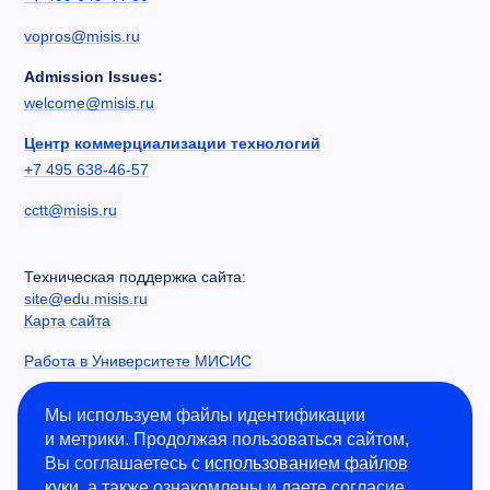
vopros@misis.ru
Admission Issues:
welcome@misis.ru
Центр коммерциализации технологий
+7 495 638-46-57
cctt@misis.ru
Техническая поддержка сайта:
site@edu.misis.ru
Карта сайта
Работа в Университете МИСИС
Сведения об образовательной организации
Мы используем файлы идентификации
и метрики. Продолжая пользоваться сайтом,
Информация о закупках
Вы соглашаетесь с
использованием файлов
Противодействие коррупции
куки
, а также ознакомлены и даете согласие
Политика конфиденциальности