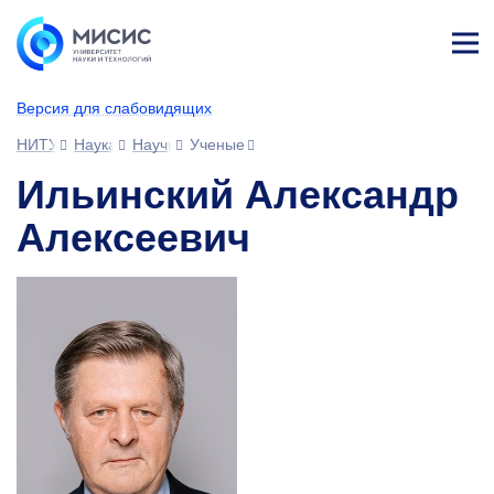
Лич
ны
Версия для слабовидящих
й
каб
НИТУ МИСИС
Наука
Научное сообщество
Ученые
ине
т
Ильинский Александр
Алексеевич