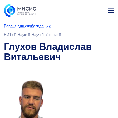
Лич
ны
Версия для слабовидящих
й
каб
НИТУ МИСИС
Наука
Научное сообщество
Ученые
ине
т
Глухов Владислав
Витальевич