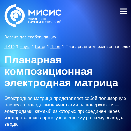
Лич
ны
й
каб
Версия для слабовидящих
ине
т
НИТУ МИСИС
Наука
Витрина разработок
Продукты
Планарная композиционная элек
Планарная
композиционная
электродная матрица
Электродная матрица представляет собой полимерную
пленку с проводящими участками на поверхности —
электродами, каждый из которых присоединен через
изолированную дорожку к внешнему разъему вывода/
ввода.