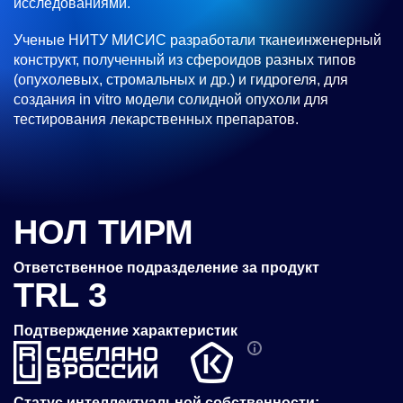
исследованиями.
Ученые НИТУ МИСИС разработали тканеинженерный
конструкт, полученный из сфероидов разных типов
(опухолевых, стромальных и др.) и гидрогеля, для
создания in vitro модели солидной опухоли для
тестирования лекарственных препаратов.
НОЛ ТИРМ
Ответственное подразделение за продукт
TRL 3
Подтверждение характеристик
Статус интеллектуальной собственности: