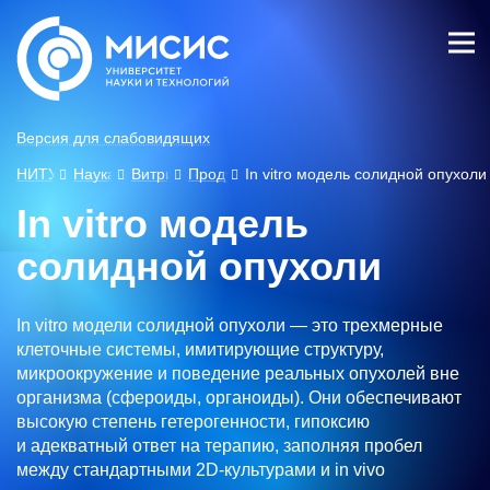
Лич
ны
й
каб
Версия для слабовидящих
ине
т
НИТУ МИСИС
Наука
Витрина разработок
Продукты
In vitro модель солидной опухоли
In vitro модель
солидной опухоли
In vitro модели солидной опухоли — это трехмерные
клеточные системы, имитирующие структуру,
микроокружение и поведение реальных опухолей вне
организма (сфероиды, органоиды). Они обеспечивают
высокую степень гетерогенности, гипоксию
и адекватный ответ на терапию, заполняя пробел
между стандартными 2D-культурами и in vivo